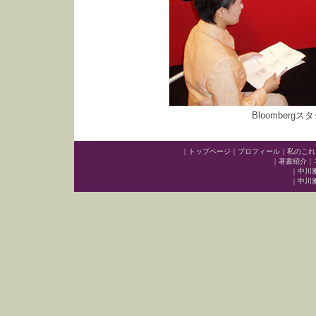
Bloomberg
｜
トップページ
｜
プロフィール
｜
私のこれ
｜
著書紹介
｜
｜
中川雅治
｜
中川雅治