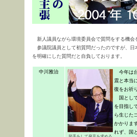
新人議員ながら環境委員会で質問をする機会
参議院議員として初質問だったのですが、日
を明確にした質問だと自負しております。
中川雅治
今年は
震と本当
復をお祈
国とし
を目指し
ら生じた
かかりま
れず、国
挙手をして発言を求める