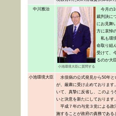
中川雅治
今月の
裁判決に
にお見舞
方に哀悼
私も環
命取り組
受けて、
るのか大
小池環境大臣に質問する
小池環境大臣
水俣病の公式発見から50年
が、厳粛に受け止めております
いて、真摯に反省し、このよう
いと決意を新たにしております
平成７年の与党３党による政
施することが政府の責務である