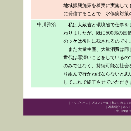
地域振興施策を着実に実施して
に発信することで、水俣病対策
中川雅治
私は大蔵省と環境省で仕事を
わりましたが、既に500兆の国
のツケは後世に残されるのです
また大量生産、大量消費は同
世代は罪深いことをしているの
のみではなく、持続可能な社会
り組んで行かねばならないと思
してこれで終了させていただき
｜
トップページ
｜
プロフィール
｜
私のこれまで
｜
著書紹介
｜
ネッ
｜
中川雅治Twit