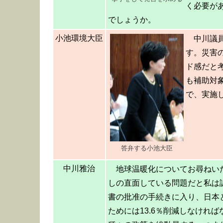
く必要が
でしょうか。
小池環境大臣
中川議
す。災害
ド感だと
も補助対
で、実施
答弁する小池大臣
中川雅治
地球温暖化についてお尋ねい
しの直面している問題だと私は
書の批准の手続きに入り、日本
ためには13.6％削減しなけれ