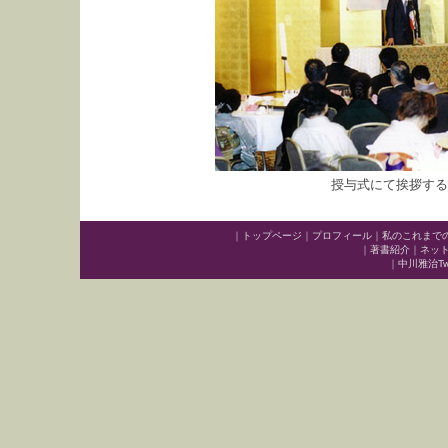
授与式にて挨拶する
｜
トップページ
｜
プロフィール
｜
私のこれまで
｜
著書紹介
｜
ネッ
｜
中川雅治Twit