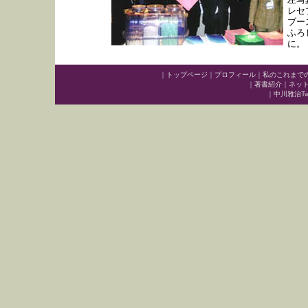
レセ
ブー
ふろ
に。
｜
トップページ
｜
プロフィール
｜
私のこれまで
｜
著書紹介
｜
ネッ
｜
中川雅治Twit