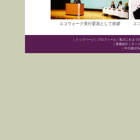
エコウォーク実行委員として挨拶
エ
｜
トップページ
｜
プロフィール
｜
私のこれまで
｜
著書紹介
｜
ネッ
｜
中川雅治Twit