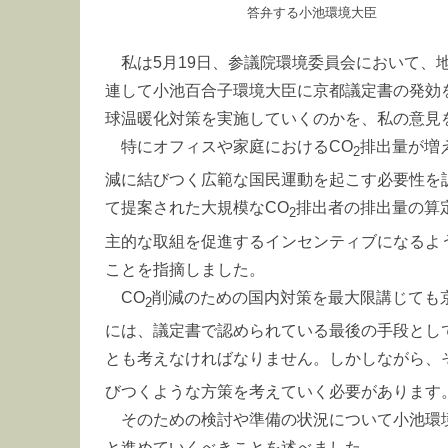
答弁する小池環境大臣
私は5月19日、参議院環境委員会において、
連して小池百合子環境大臣に京都議定書の発効
球温暖化対策を実施していくのかを、私の意見
特にオフィスや家庭におけるCO
排出量が増
2
減に結びつく広範な国民運動を起こす必要性を
て提案された大規模なCO
排出者の排出量の算
2
主的な取組を促進するインセンティブになるよ
ことを指摘しました。
CO
削減のための国内対策を最大限講じても
2
には、議定書で認められている最後の手段とし
とも考えなければなりません。しかしながら、
びつくような方策を考えていく必要があります
そのための検討や準備の状況について小池環
と進めていくべきことを述べました。