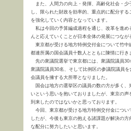
また、人間力の向上・発揮、高齢化社会・少
し、限られた財政を効率的、重点的に配分する
を強化していく内容となっています。
私は今回の予算編成過程を通じ、改革を進め
んと応えていくことが日本全体の発展につなが
東京都が受ける地方特例交付金について竹中
都連所属の国会議員十数人とともに陳情に行き
先の衆議院選挙で東京都には、衆議院議員3
衆議院議員30名、そして比例区の参議院議員を
会議員を擁する大所帯となりました。
国会は地方の選挙区の議員の数の方が多く、
いという思いを抱いておりましたが、東京の声
到来したのではないかと思っております。
今回、東京都が受ける地方特例交付金につい
したが、今後も東京の抱える諸課題が解決の方
な配分に努力したいと思います。