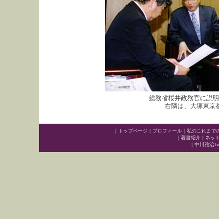
総務省桜井政務官に説明
右隣は、大塚東京
｜
トップページ
｜
プロフィール
｜
私のこれまで
｜
著書紹介
｜
ネッ
｜
中川雅治Twit