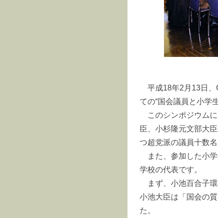
平成18年2月13日
ての“国会議員と小学
このシンポジウムに
臣、小杉隆元文部大臣
つ超党派の議員十数名
また、参加した小学
学校の代表です。
まず、小池百合子環
小池大臣は「国会の質
た。