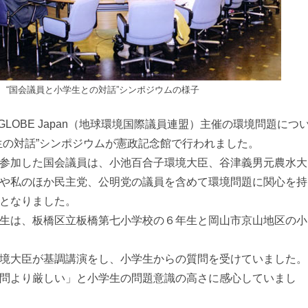
“国会議員と小学生との対話”シンポジウムの様子
、GLOBE Japan（地球環境国際議員連盟）主催の環境問題につ
生の対話”シンポジウムが憲政記念館で行われました。
参加した国会議員は、小池百合子環境大臣、谷津義男元農水大
や私のほか民主党、公明党の議員を含めて環境問題に関心を持
となりました。
生は、板橋区立板橋第七小学校の６年生と岡山市京山地区の小
境大臣が基調講演をし、小学生からの質問を受けていました。
問より厳しい」と小学生の問題意識の高さに感心していまし