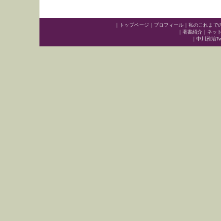
｜
トップページ
｜
プロフィール
｜
私のこれまで
｜
著書紹介
｜
ネッ
｜
中川雅治Twit