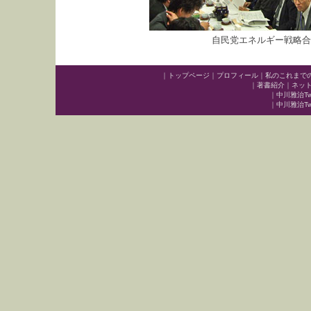
自民党エネルギー戦略合
｜
トップページ
｜
プロフィール
｜
私のこれまで
｜
著書紹介
｜
ネッ
｜
中川雅治Twit
｜
中川雅治Twit