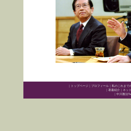
｜
トップページ
｜
プロフィール
｜
私のこれまで
｜
著書紹介
｜
ネッ
｜
中川雅治Twit