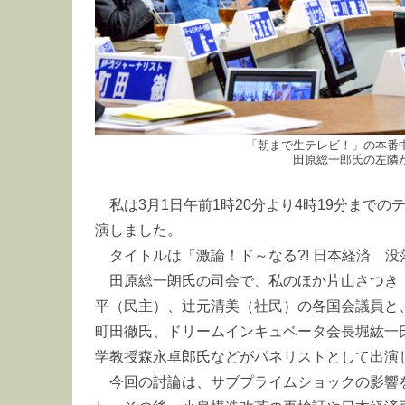
「朝まで生テレビ！」の本番
田原総一郎氏の左隣
私は3月1日午前1時20分より4時19分まで
演しました。
タイトルは「激論！ド～なる?! 日本経済 没落
田原総一朗氏の司会で、私のほか片山さつき
平（民主）、辻元清美（社民）の各国会議員と
町田徹氏、ドリームインキュベータ会長堀紘一
学教授森永卓郎氏などがパネリストとして出演
今回の討論は、サブプライムショックの影響