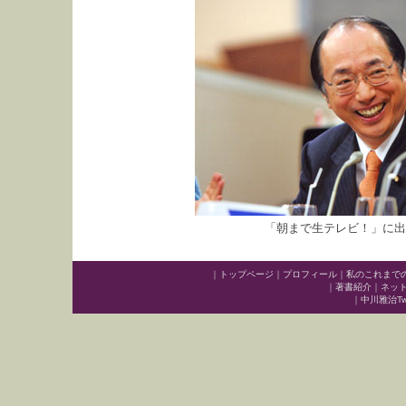
「朝まで生テレビ！」に出
｜
トップページ
｜
プロフィール
｜
私のこれまで
｜
著書紹介
｜
ネッ
｜
中川雅治Twit