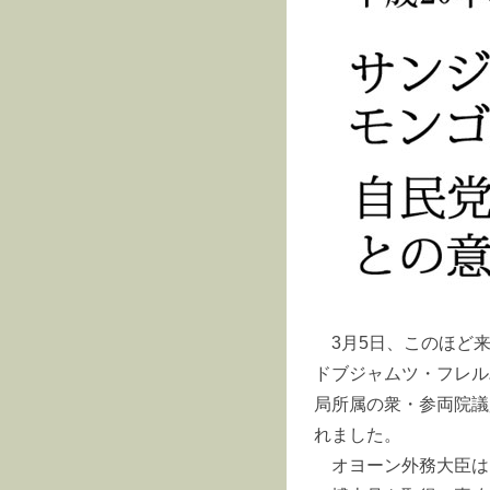
3月5日、このほど
ドブジャムツ・フレル
局所属の衆・参両院議
れました。
オヨーン外務大臣は