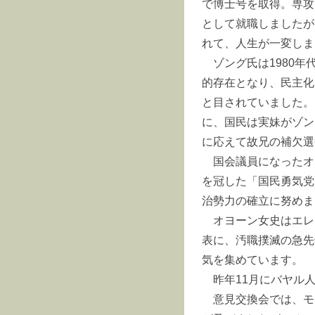
で博士号を取得。専攻
として就職しましたが
れて、人生が一変しま
ゾング氏は1980
的存在となり、民主化
と目されていました。
に、国民は実妹がゾン
に応えて故兄の補欠選
国会議員になったオ
を冠した「国民勇気党
治勢力の確立に努めま
オヨーン女史はエレ
表に、汚職撲滅の急先
気を集めています。
昨年11月にバヤル
意見交換会では、モ