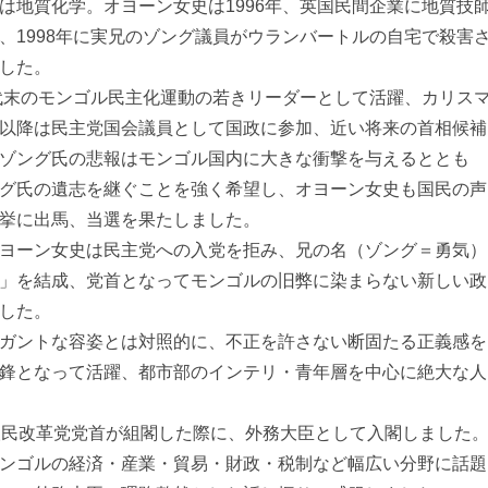
は地質化学。オヨーン女史は1996年、英国民間企業に地質技
、1998年に実兄のゾング議員がウランバートルの自宅で殺害
した。
年代末のモンゴル民主化運動の若きリーダーとして活躍、カリス
以降は民主党国会議員として国政に参加、近い将来の首相候補
ゾング氏の悲報はモンゴル国内に大きな衝撃を与えるととも
グ氏の遺志を継ぐことを強く希望し、オヨーン女史も国民の声
挙に出馬、当選を果たしました。
ヨーン女史は民主党への入党を拒み、兄の名（ゾング＝勇気）
」を結成、党首となってモンゴルの旧弊に染まらない新しい政
した。
ガントな容姿とは対照的に、不正を許さない断固たる正義感を
鋒となって活躍、都市部のインテリ・青年層を中心に絶大な人
人民改革党党首が組閣した際に、外務大臣として入閣しました
ンゴルの経済・産業・貿易・財政・税制など幅広い分野に話題