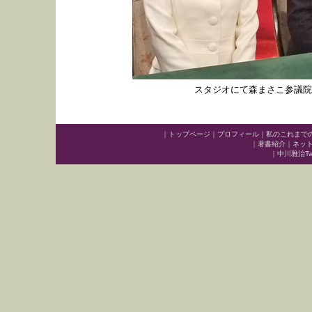
スタジオにて森まさこ参議院
｜
トップページ
｜
プロフィール
｜
私のこれまで
｜
著書紹介
｜
ネッ
｜
中川雅治Twit