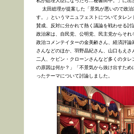
私が総理大臣になったら…秘書田中。」に出
太田総理が提案した「景気が悪いので政治
す。」というマニュフェストについてタレン
賛成、反対に分かれて熱く議論を戦わせる討
政治家は、自民党、公明党、民主党からそれ
政治コメンテイターの金美齢さん、経済評論
さんなどのほか、羽野晶紀さん、山口もえさ
二人、ケビン・クローンさんなど多くのタレ
の原因は何か？」「不景気から抜け出すため
ったテーマについて討論しました。