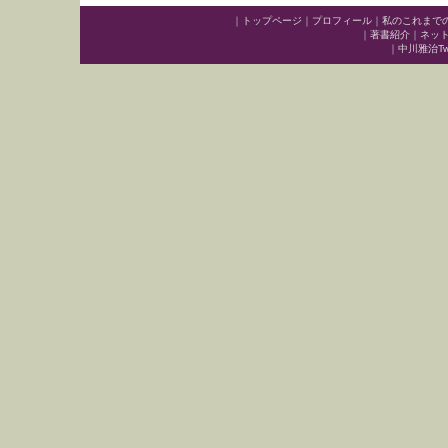
｜
トップページ
｜
プロフィール
｜
私のこれまで
｜
著書紹介
｜
ネッ
｜
中川雅治Twit