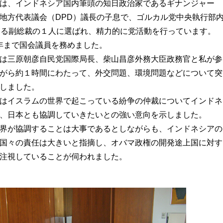
は、インドネシア国内筆頭の知日政治家であるギナンジャー
地方代表議会（DPD）議長の子息で、ゴルカル党中央執行部
いる副総裁の１人に選ばれ、精力的に党活動を行っています。
4年まで国会議員を務めました。
は三原朝彦自民党国際局長、柴山昌彦外務大臣政務官と私が参
がら約１時間にわたって、外交問題、環境問題などについて突
しました。
はイスラムの世界で起こっている紛争の仲裁についてインドネ
、日本とも協調していきたいとの強い意向を示しました。
界が協調することは大事であるとしながらも、インドネシアの
国々の責任は大きいと指摘し、オバマ政権の開発途上国に対す
注視していることが伺われました。