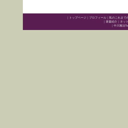
｜
トップページ
｜
プロフィール
｜
私のこれまで
｜
著書紹介
｜
ネッ
｜
中川雅治Twit