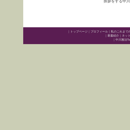
挨拶をする中川
｜
トップページ
｜
プロフィール
｜
私のこれまで
｜
著書紹介
｜
ネッ
｜
中川雅治Twit