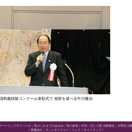
国和裁技能コンクール表彰式で 祝辞を述べる中川雅治
プページ
｜
プロフィール
｜
私のこれまでのあゆみ
｜
私の政策
｜
年別・日にち順 活動報告
｜
分野別 活
｜
著書紹介
｜
ネットギャラリー
｜
リンク
｜
サイトマップ
｜