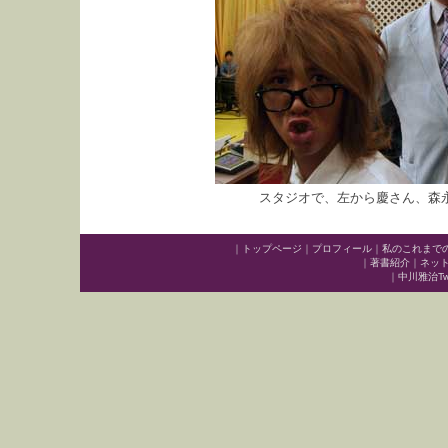
スタジオで、左から慶さん、森
｜
トップページ
｜
プロフィール
｜
私のこれまで
｜
著書紹介
｜
ネッ
｜
中川雅治Twit