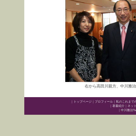
右から高田川親方、中川雅治
｜
トップページ
｜
プロフィール
｜
私のこれまで
｜
著書紹介
｜
ネッ
｜
中川雅治Twit