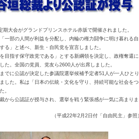
の定期大会がグランドプリンスホテル赤坂で開催されました。
「一部の人間が利益を分配し、内輪の権力闘争に明け暮れる自
する」と述べ、新生・自民党を宣言しました。
を目指す保守政党である」とする新綱領を決定し、政権奪還に
した。全国の党員、党友ら2600人が出席しました。
までに公認が決定した参議院選挙候補予定者51人が一人ひと
ました。私は「日本の伝統・文化を守り、持続可能な社会をつ
た。
裁から公認証が授与され、選挙を戦う緊張感が一気に高まりま
（平成22年2月2日付「自由民主」参照