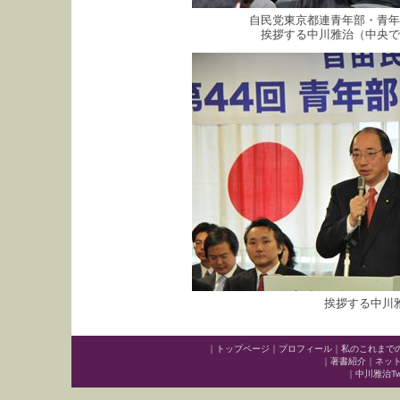
自民党東京都連青年部・青年
挨拶する中川雅治（中央で
挨拶する中川
｜
トップページ
｜
プロフィール
｜
私のこれまで
｜
著書紹介
｜
ネッ
｜
中川雅治Twit