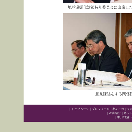
地球温暖化対策特別委員会に出席した
意見陳述をする関係
｜
トップページ
｜
プロフィール
｜
私のこれまで
｜
著書紹介
｜
ネッ
｜
中川雅治Twit