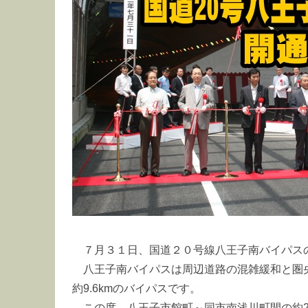
７月３１日、国道２０号線八王子南バイパス
八王子南バイパスは周辺道路の混雑緩和と圏
約9.6kmのバイパスです。
この度、八王子市館町～同市南浅川町間の約2