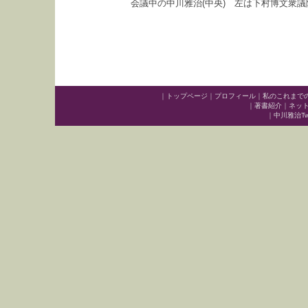
会議中の中川雅治(中央) 左は下村博文衆
｜
トップページ
｜
プロフィール
｜
私のこれまで
｜
著書紹介
｜
ネッ
｜
中川雅治Twit