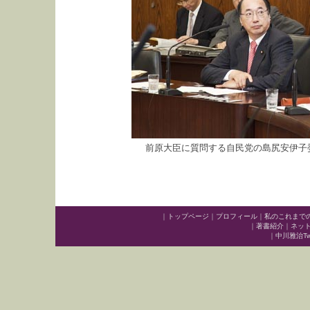
前原大臣に質問する自民党の島尻安伊子委
｜
トップページ
｜
プロフィール
｜
私のこれまで
｜
著書紹介
｜
ネッ
｜
中川雅治Twit