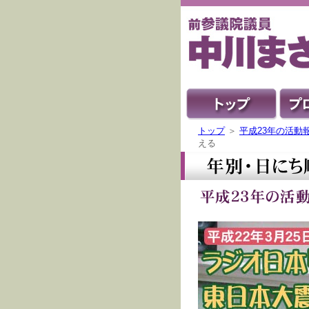
トップ
＞
平成23年の活動
える