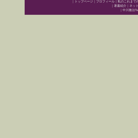
｜
トップページ
｜
プロフィール
｜
私のこれまで
｜
著書紹介
｜
ネッ
｜
中川雅治Twit