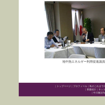
地中熱エネルギー利用促進議員
｜
トップページ
｜
プロフィール
｜
私のこれまで
｜
著書紹介
｜
ネッ
｜
中川雅治Twit