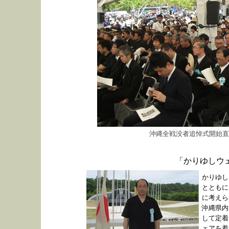
沖縄全戦没者追悼式開始直
「かりゆしウ
かりゆし
とともに
に考えら
沖縄県内
して定着
ェアを着