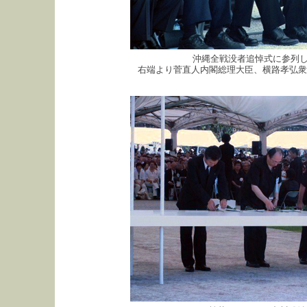
沖縄全戦没者追悼式に参列し
右端より菅直人内閣総理大臣、横路孝弘衆