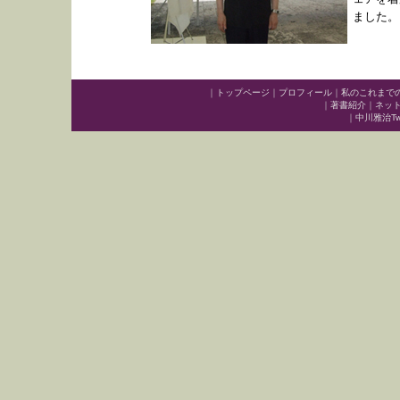
ました。
｜
トップページ
｜
プロフィール
｜
私のこれまで
｜
著書紹介
｜
ネッ
｜
中川雅治Twit