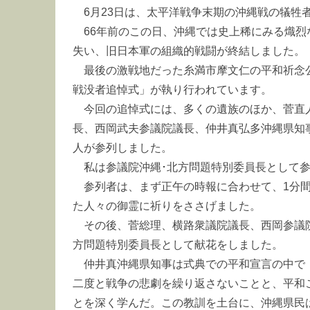
6月23日は、太平洋戦争末期の沖縄戦の犠牲
66年前のこの日、沖縄では史上稀にみる熾烈
失い、旧日本軍の組織的戦闘が終結しました。
最後の激戦地だった糸満市摩文仁の平和祈念
戦没者追悼式」が執り行われています。
今回の追悼式には、多くの遺族のほか、菅直
長、西岡武夫参議院議長、仲井真弘多沖縄県知事
人が参列しました。
私は参議院沖縄･北方問題特別委員長として参
参列者は、まず正午の時報に合わせて、1分間
た人々の御霊に祈りをささげました。
その後、菅総理、横路衆議院議長、西岡参議院
方問題特別委員長として献花をしました。
仲井真沖縄県知事は式典での平和宣言の中で
二度と戦争の悲劇を繰り返さないことと、平和
とを深く学んだ。この教訓を土台に、沖縄県民