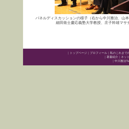
パネルディスカッションの様子（右から中川雅治、山本
細田衛士慶応義塾大学教授、庄子幹雄マサ
｜
トップページ
｜
プロフィール
｜
私のこれまで
｜
著書紹介
｜
ネッ
｜
中川雅治Twit