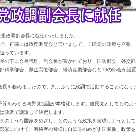
自民党政調副会長に就任いたしました。
で、正確には政務調査会と言いまして、自民党の政策を立案、
担っています。
長の下に会長代理、副会長が置かれており、国防部会、外交部
部科学部会、厚生労働部会、経済産業部会など13の部会が設
会長を務めましたので、久しぶりに政調で活動することになり
予算をめぐる与野党協議が本格化します。自民党としてどのよ
は政調で議論して決定します。
どのような国家をめざし、どのような政策を実現しようとして
選挙に向けて、有権者の皆様に自民党のめざす国家像、政策を