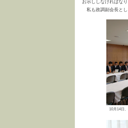
お示ししなければなり
私も政調副会長とし
10月14