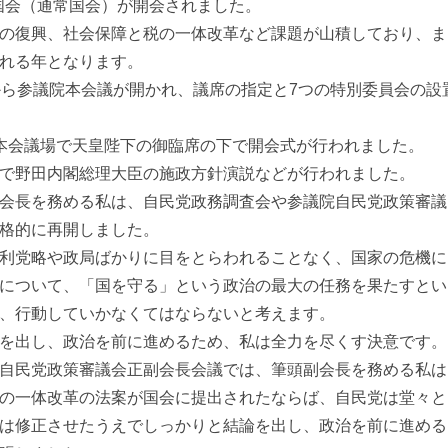
回国会（通常国会）が開会されました。
の復興、社会保障と税の一体改革など課題が山積しており、ま
れる年となります。
ら参議院本会議が開かれ、議席の指定と7つの特別委員会の設
本会議場で天皇陛下の御臨席の下で開会式が行われました。
で野田内閣総理大臣の施政方針演説などが行われました。
会長を務める私は、自民党政務調査会や参議院自民党政策審議
格的に再開しました。
利党略や政局ばかりに目をとらわれることなく、国家の危機に
について、「国を守る」という政治の最大の任務を果たすとい
、行動していかなくてはならないと考えます。
を出し、政治を前に進めるため、私は全力を尽くす決意です。
自民党政策審議会正副会長会議では、筆頭副会長を務める私は
の一体改革の法案が国会に提出されたならば、自民党は堂々と
は修正させたうえでしっかりと結論を出し、政治を前に進める