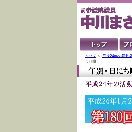
トップ
＞
平成24年の活動
に再開