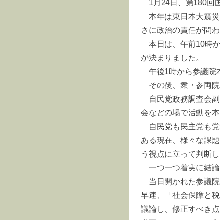
1月24日、第180
本年は東日本大震災
さに政治の責任が問わ
本日は、午前10時か
が決まりました。
午後1時から参議院
その後、衆・参両院
自民党政務調査会副
会などの場で活動を本
自民党も民主党も党
ある現在、様々な課題
う視点に立って判断し
一つ一つ着実に結論
当日開かれた参議院
早速、「社会保障と税
議論し、修正すべき点