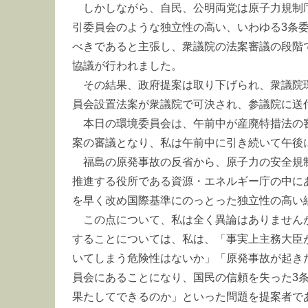
しかしながら、自民、公明両党は原子力規制
引委員会のような独立性の高い、いわゆる3条
べきであると主張し、衆議院の法案審議の段階
協議が行われました。
その結果、政府提案は取り下げられ、衆議院
員会設置法案が衆議院で可決され、参議院に送
本日の環境委員会は、午前中が産廃特措法の
案の審議となり、私は午前中に引き続いて午後
福島の原発事故の反省から、原子力の安全規
推進する役所である資源・エネルギー庁の中に
を早く改め国際基準にのっとった独立性の高い
この点について、私は全く異論はありませんが
することについては、私は、「事実上主務大臣
いてしまう危険性はないか」「原発事故が起き
員会にあることになり、国民の信頼を失った3
果たしてできるのか」といった問題を提案者で