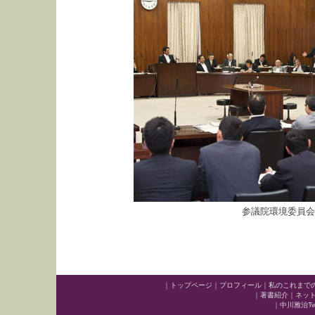
参議院環境委員会
｜
トップページ
｜
プロフィール
｜
私のこれまで
｜
著書紹介
｜
ネッ
｜
中川雅治Twit