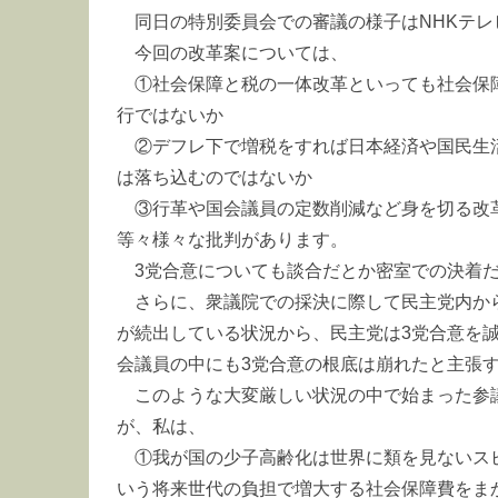
同日の特別委員会での審議の様子はNHKテレ
今回の改革案については、
①社会保障と税の一体改革といっても社会保
行ではないか
②デフレ下で増税をすれば日本経済や国民生
は落ち込むのではないか
③行革や国会議員の定数削減など身を切る改
等々様々な批判があります。
3党合意についても談合だとか密室での決着だ
さらに、衆議院での採決に際して民主党内か
が続出している状況から、民主党は3党合意を
会議員の中にも3党合意の根底は崩れたと主張
このような大変厳しい状況の中で始まった参
が、私は、
①我が国の少子高齢化は世界に類を見ないス
いう将来世代の負担で増大する社会保障費をま