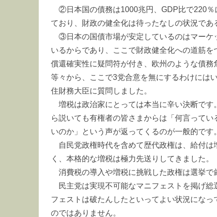
②日本国の債務は1000兆円、GDP比で220
ており、財政の健全化は待ったなしの状況であ
③日本の国債市場が安定しているのはマーケ
いるからであり、ここで財政健全化への道筋を
償還確実性に疑問符が付き、欧州のような債務
等々から、ここで3党合意を無にするわけには
住財務大臣に質問しました。
増税は政治家にとっては本当に辛い決断です
ら説いても有権者の皆さまからは「何言ってい
いのか」という声が返ってくるのが一般的です
自民党政権時代を含めて歴代政権は、給付は
く、本格的な増税は極力先送りしてきました。
消費税の導入や増税に挑戦した政権は選挙で
民主党は実現不可能なマニフェストを掲げ総
フェストは破たんしたといってよい状況になっ
のではありません。