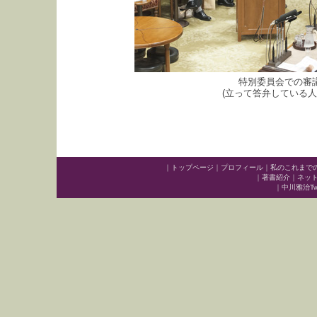
特別委員会での審
(立って答弁している人
｜
トップページ
｜
プロフィール
｜
私のこれまで
｜
著書紹介
｜
ネッ
｜
中川雅治Twit