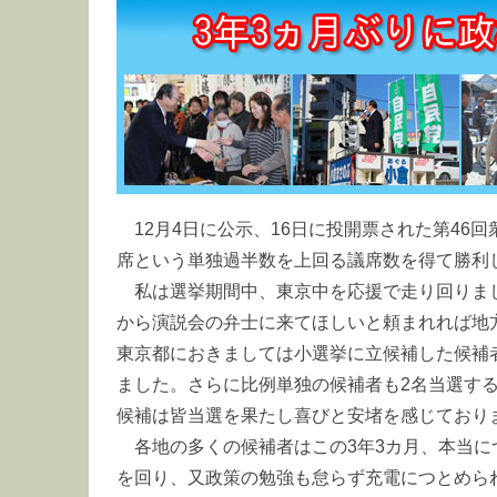
12月4日に公示、16日に投開票された第46
席という単独過半数を上回る議席数を得て勝利
私は選挙期間中、東京中を応援で走り回りま
から演説会の弁士に来てほしいと頼まれれば地
東京都におきましては小選挙に立候補した候補
ました。さらに比例単独の候補者も2名当選す
候補は皆当選を果たし喜びと安堵を感じており
各地の多くの候補者はこの3年3カ月、本当に
を回り、又政策の勉強も怠らず充電につとめら