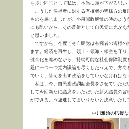
を歩む同志として私は、本当に頭が下がる思い
こうした候補者に対する有権者の皆様方の反
ものを感じましたが、小泉郵政解散の時のよう
にも酷いから、その反射として自民党に光があ
と思いました。
ですから、今度こそ自民党は有権者の皆様の
ます。経済を再生し、領土・領海・領空を守り
健全化を進めながら、持続可能な社会保障制度
題に一つ一つ党内議論を尽くしたうえで、方向
でいく、答えを出す政治をしていかなければな
私は、今、自民党政調副会長をさせていただ
して今回新たに議席をいただいた新人議員の皆
ができるよう邁進してまいりたいと決意いたし
中川雅治の応援な