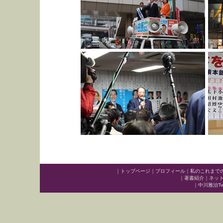
｜
トップページ
｜
プロフィール
｜
私のこれまで
｜
著書紹介
｜
ネッ
｜
中川雅治Twit