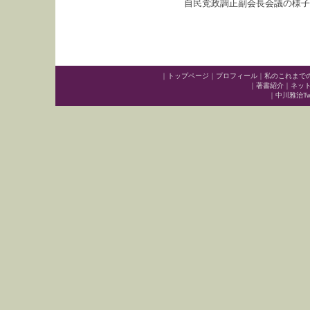
自民党政調正副会長会議の様子
｜
トップページ
｜
プロフィール
｜
私のこれまで
｜
著書紹介
｜
ネッ
｜
中川雅治Twit