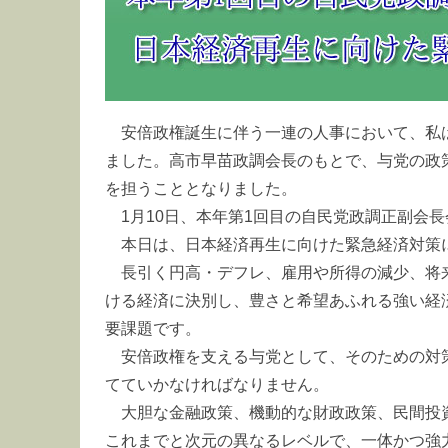
安倍政権誕生に伴う一連の人事において、私
ました。高市早苗政調会長のもとで、与党の政
を担うこととなりました。
1月10日、本年第1回目の自民党政調正副会
本日は、日本経済再生に向けた緊急経済対策
長引く円高・デフレ、雇用や所得の減少、将
ける経済に決別し、豊さと希望あふれる強い経
要課題です。
安倍政権を支える与党として、そのための対
てていかなければなりません。
大胆な金融政策、機動的な財政政策、民間投資
これまでと次元の異なるレベルで、一体かつ強