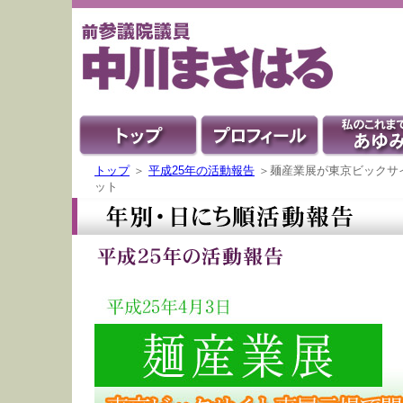
トップ
＞
平成25年の活動報告
＞麺産業展が東京ビックサ
ット