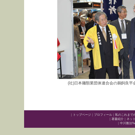
(社)日本麺類業団体連合会の鵜飼良平
｜
トップページ
｜
プロフィール
｜
私のこれまで
｜
著書紹介
｜
ネッ
｜
中川雅治Twit