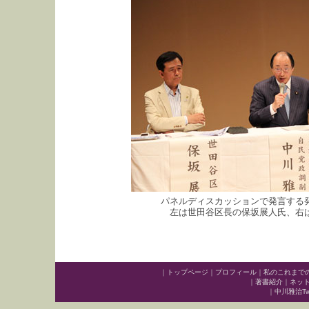
パネルディスカッションで発言する
左は世田谷区長の保坂展人氏、右
｜
トップページ
｜
プロフィール
｜
私のこれまで
｜
著書紹介
｜
ネッ
｜
中川雅治Twit