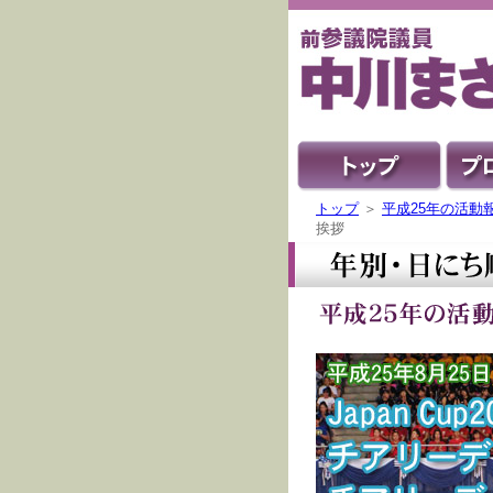
トップ
＞
平成25年の活動
挨拶