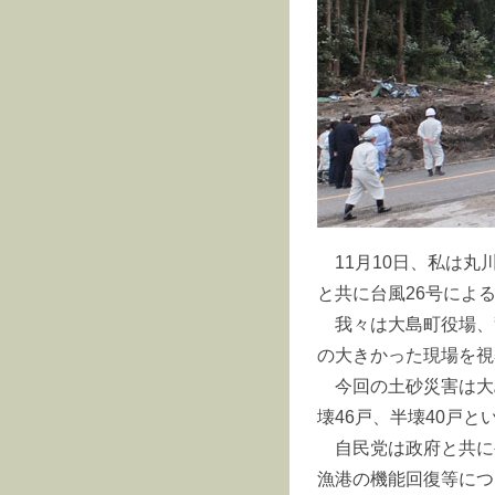
11月10日、私は
と共に台風26号によ
我々は大島町役場、
の大きかった現場を視
今回の土砂災害は大
壊46戸、半壊40戸
自民党は政府と共に
漁港の機能回復等につ