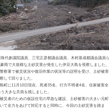
丸川珠代参議院議員、三宅正彦都議会議員、木村基成都議会議員
る豪雨で大規模な土砂災害が発生した伊豆大島を視察しました
警察署で被災状況や復旧作業の状況等の説明を受け、土砂被害
察して回りました。
島町に11月10日現在、死者35名、行方不明者4名、住家被害全
という大きな爪痕を残しました。
被災者のための仮設住宅の早急な建設、土砂被害の大きい元町
いて全力をあげて対応すると同時に、今回の土砂災害を踏ま