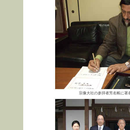
宗像大社の参拝者芳名帳に署