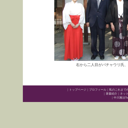
右から二人目がパチャウリ氏、
｜
トップページ
｜
プロフィール
｜
私のこれまで
｜
著書紹介
｜
ネッ
｜
中川雅治Twit