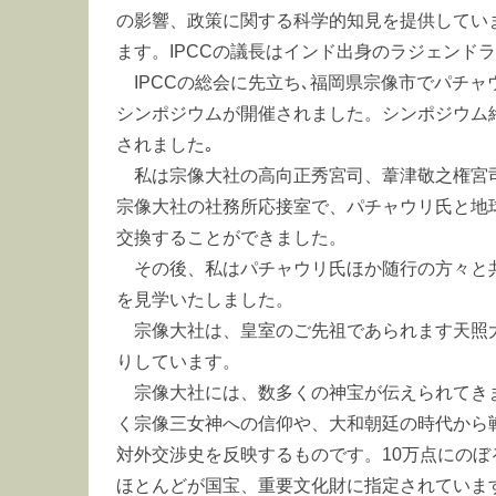
の影響、政策に関する科学的知見を提供していま
ます。IPCCの議長はインド出身のラジェンド
IPCCの総会に先立ち､福岡県宗像市でパチ
シンポジウムが開催されました。シンポジウム
されました｡
私は宗像大社の高向正秀宮司、葦津敬之権宮
宗像大社の社務所応接室で、パチャウリ氏と地
交換することができました。
その後、私はパチャウリ氏ほか随行の方々と
を見学いたしました。
宗像大社は、皇室のご先祖であられます天照大
りしています。
宗像大社には、数多くの神宝が伝えられてき
く宗像三女神への信仰や、大和朝廷の時代から
対外交渉史を反映するものです。10万点にの
ほとんどが国宝、重要文化財に指定されています