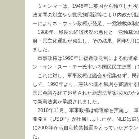
ミャンマーは、1948年に英国から独立した
政党間の対立や少数民族問題等により内政が混乱
ーによりネ・ウィン政権が発足、一党独裁体制
1988年、極度の経済状況の悪化と一党独裁
府・民主化運動が発生し、その結果、同年9月
ました。
軍事政権は1990年に複数政党制による総選
ン・サン・スー・チー氏率いる国民民主連盟（
これに対し、軍事政権は議会を招集せず、民
して、1993年より、憲法の基本原則を審議する
国民会議を経て起草された新憲法草案採択のた
で新憲法案が承認されました。
2010年11月、軍事政権は総選挙を実施し
開発党（USDP）が圧勝しましたが、NLDは
に2003年から自宅軟禁措置をとっていたアウ
た。