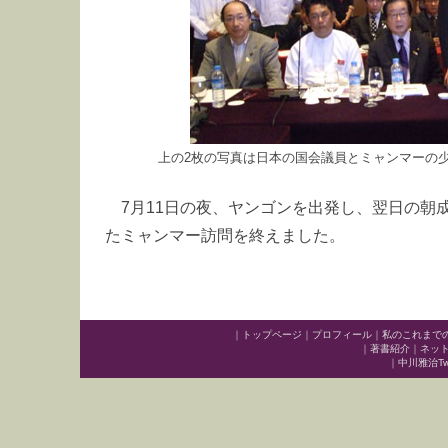
上の2枚の写真は日本の国会議員とミャンマーの
7月11日の夜、ヤンゴンを出発し、翌日の朝
たミャンマー訪問を終えました。
｜
トップページ
｜
プロフィール
｜
私のこれまで
｜
著書紹介
｜
ネッ
｜
中川雅治Twit