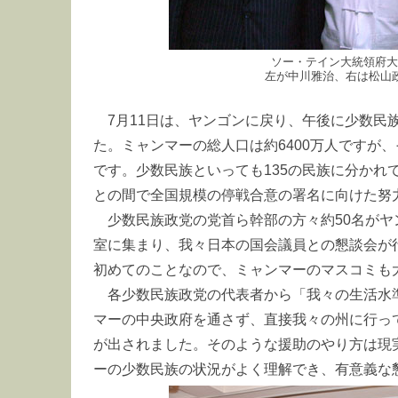
ソー・テイン大統領府大
左が中川雅治、右は松山
7月11日は、ヤンゴンに戻り、午後に少数民
た。ミャンマーの総人口は約6400万人ですが、
です。少数民族といっても135の民族に分かれ
との間で全国規模の停戦合意の署名に向けた努
少数民族政党の党首ら幹部の方々約50名が
室に集まり、我々日本の国会議員との懇談会が
初めてのことなので、ミャンマーのマスコミも
各少数民族政党の代表者から「我々の生活水
マーの中央政府を通さず、直接我々の州に行っ
が出されました。そのような援助のやり方は現
ーの少数民族の状況がよく理解でき、有意義な