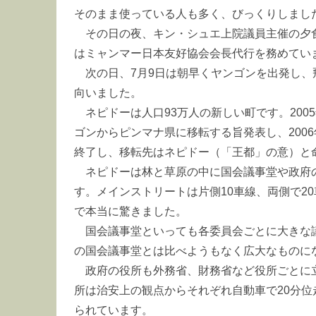
そのまま使っている人も多く、びっくりしまし
その日の夜、キン・シュエ上院議員主催の夕
はミャンマー日本友好協会会長代行を務めてい
次の日、7月9日は朝早くヤンゴンを出発し
向いました。
ネピドーは人口93万人の新しい町です。200
ゴンからピンマナ県に移転する旨発表し、200
終了し、移転先はネピドー（「王都」の意）と
ネピドーは林と草原の中に国会議事堂や政府
す。メインストリートは片側10車線、両側で2
で本当に驚きました。
国会議事堂といっても各委員会ごとに大きな
の国会議事堂とは比べようもなく広大なものに
政府の役所も外務省、財務省など役所ごとに
所は治安上の観点からそれぞれ自動車で20分
られています。