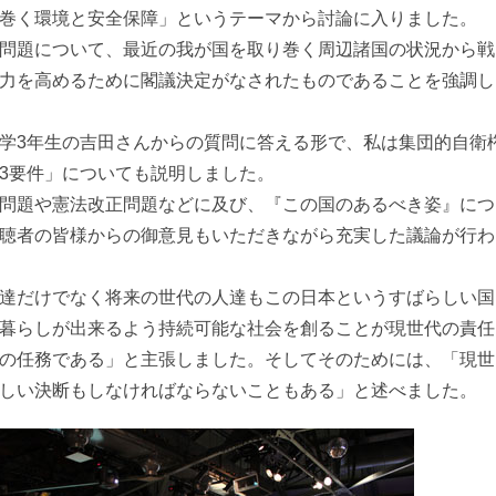
巻く環境と安全保障」というテーマから討論に入りました。
問題について、最近の我が国を取り巻く周辺諸国の状況から戦
力を高めるために閣議決定がなされたものであることを強調し
学3年生の吉田さんからの質問に答える形で、私は集団的自衛
3要件」についても説明しました。
問題や憲法改正問題などに及び、『この国のあるべき姿』につ
聴者の皆様からの御意見もいただきながら充実した議論が行わ
達だけでなく将来の世代の人達もこの日本というすばらしい国
暮らしが出来るよう持続可能な社会を創ることが現世代の責任
の任務である」と主張しました。そしてそのためには、「現世
しい決断もしなければならないこともある」と述べました。