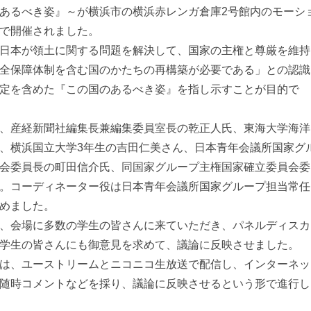
あるべき姿』～が横浜市の横浜赤レンガ倉庫2号館内のモーシ
で開催されました。
日本が領土に関する問題を解決して、国家の主権と尊厳を維持
全保障体制を含む国のかたちの再構築が必要である」との認識
定を含めた『この国のあるべき姿』を指し示すことが目的で
、産経新聞社編集長兼編集委員室長の乾正人氏、東海大学海洋
、横浜国立大学3年生の吉田仁美さん、日本青年会議所国家グ
会委員長の町田信介氏、同国家グループ主権国家確立委員会委
。コーディネーター役は日本青年会議所国家グループ担当常任
めました。
、会場に多数の学生の皆さんに来ていただき、パネルディスカ
学生の皆さんにも御意見を求めて、議論に反映させました。
は、ユーストリームとニコニコ生放送で配信し、インターネッ
随時コメントなどを採り、議論に反映させるという形で進行し