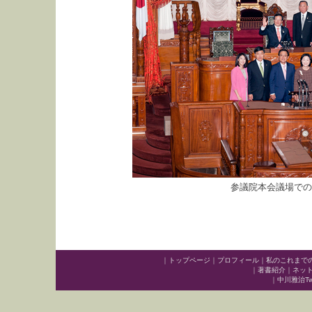
参議院本会議場での
｜
トップページ
｜
プロフィール
｜
私のこれまで
｜
著書紹介
｜
ネッ
｜
中川雅治Twit