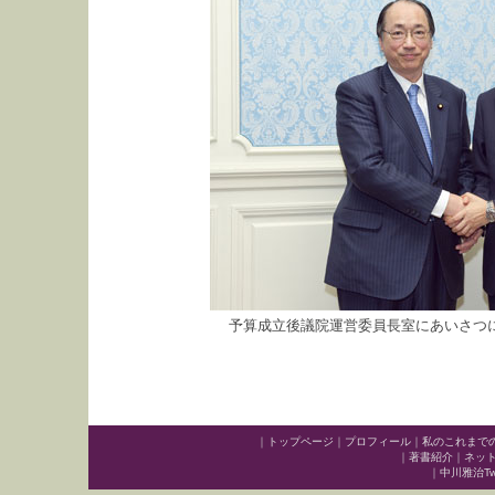
予算成立後議院運営委員長室にあいさつ
｜
トップページ
｜
プロフィール
｜
私のこれまで
｜
著書紹介
｜
ネッ
｜
中川雅治Twit