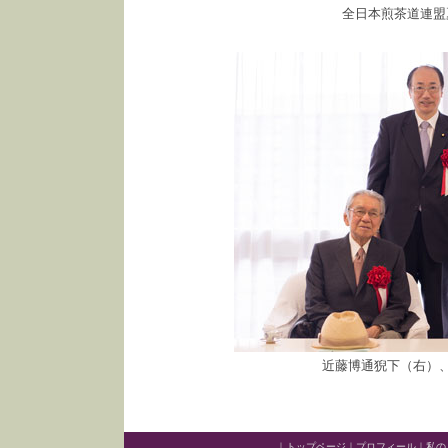
全日本煎茶道連盟
近藤博通猊下（右）
｜
トップページ
｜
プロフィール
｜
私の