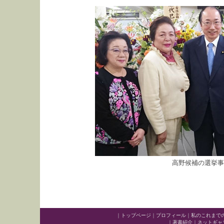
高野候補の選挙事
｜
トップページ
｜
プロフィール
｜
私のこれまで
｜
著書紹介
｜
ネットギャ