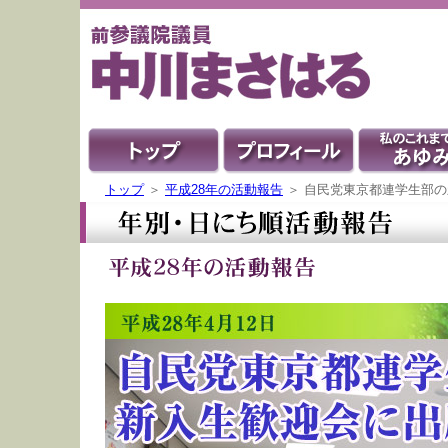
トップ
＞
平成28年の活動報告
＞ 自民党東京都連学生部